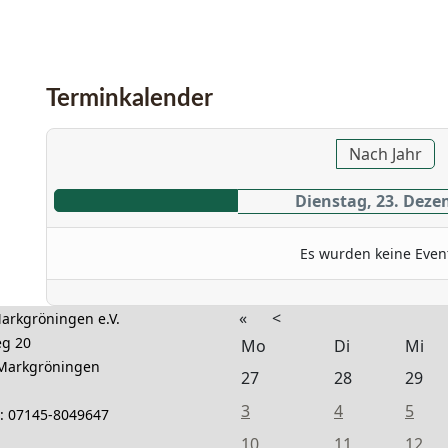
Terminkalender
Nach Jahr
Dienstag, 23. Deze
Es wurden keine Even
«
<
rkgröningen e.V.
g 20
Mo
Di
Mi
Markgröningen
27
28
29
3
4
5
n: 07145-8049647
10
11
12