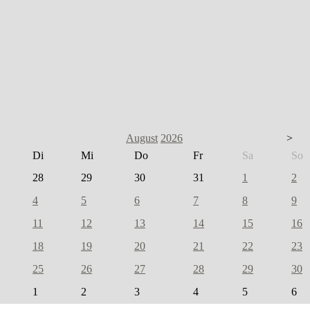
August
2026
>
Di
Mi
Do
Fr
Sa
So
28
29
30
31
1
2
4
5
6
7
8
9
11
12
13
14
15
16
18
19
20
21
22
23
25
26
27
28
29
30
1
2
3
4
5
6