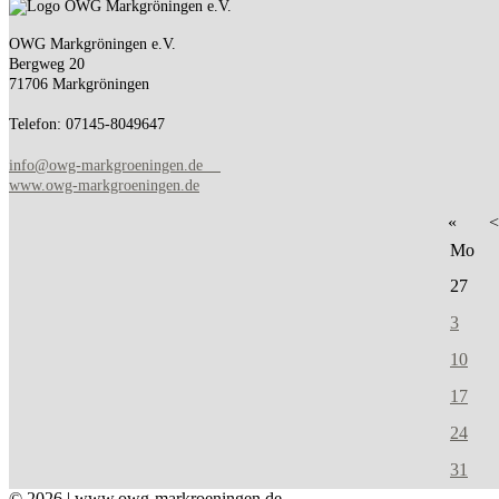
OWG Markgröningen e.V.
Bergweg 20
71706 Markgröningen
Telefon: 07145-8049647
info@owg-markgroeningen.de
www.owg-markgroeningen.de
«
<
Mo
27
3
10
17
24
31
© 2026 | www.owg-markroeningen.de