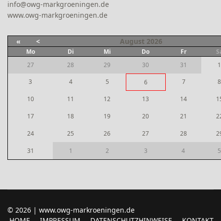
info@owg-markgroeningen.de
www.owg-markgroeningen.de
«
<
August
2026
Mo
Di
Mi
Do
Fr
S
27
28
29
30
31
1
3
4
5
7
8
6
10
11
12
13
14
1
17
18
19
20
21
2
24
25
26
27
28
2
31
1
2
3
4
5
© 2026 | www.owg-markroeningen.de
HOME
IMPRESSUM
DATENSCHUTZHINWEISE
KONTAKT