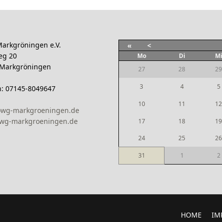
arkgröningen e.V.
«
<
eg 20
Mo
Di
M
 Markgröningen
27
28
29
3
4
5
n: 07145-8049647
10
11
12
owg-markgroeningen.de
wg-markgroeningen.de
17
18
19
24
25
26
31
1
2
HOME
IM