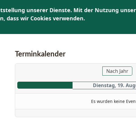
tstellung unserer Dienste. Mit der Nutzung unser
HOME
ÜBER UNS
AKTUELLES | TERMINE
K
en, dass wir Cookies verwenden.
Terminkalender
Nach Jahr
Dienstag, 19. Aug
Es wurden keine Even