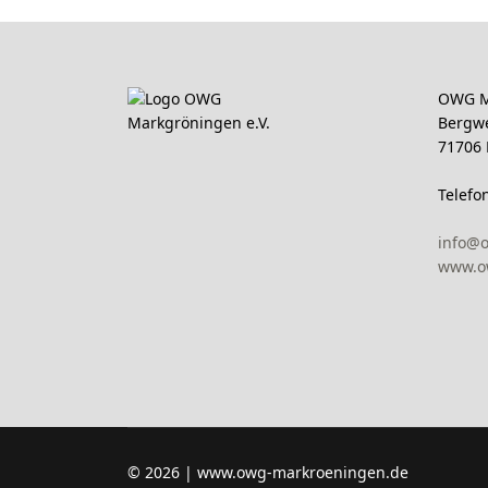
OWG M
Bergw
71706
Telefo
info@
www.o
© 2026 | www.owg-markroeningen.de