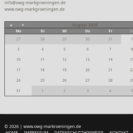
info@owg-markgroeningen.de
www.owg-markgroeningen.de
«
<
August
2026
Mo
Di
Mi
Do
Fr
S
27
28
29
30
31
1
3
4
5
6
7
8
10
11
12
13
14
1
17
18
19
20
21
2
24
25
26
27
28
2
31
1
2
3
4
5
© 2026 | www.owg-markroeningen.de
HOME
IMPRESSUM
DATENSCHUTZHINWEISE
KONTAKT