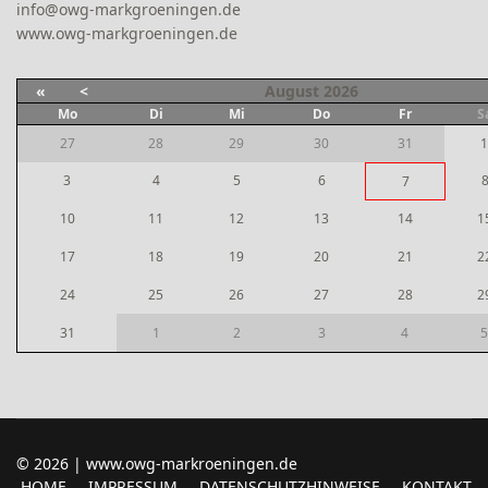
info@owg-markgroeningen.de
www.owg-markgroeningen.de
«
<
August
2026
Mo
Di
Mi
Do
Fr
S
27
28
29
30
31
1
3
4
5
6
7
10
11
12
13
14
1
17
18
19
20
21
2
24
25
26
27
28
2
31
1
2
3
4
5
© 2026 | www.owg-markroeningen.de
HOME
IMPRESSUM
DATENSCHUTZHINWEISE
KONTAKT