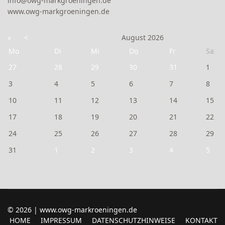
info@owg-markgroeningen.de
www.owg-markgroeningen.de
«
<
August
2026
Mo
Di
Mi
Do
Fr
Sa
27
28
29
30
31
1
3
4
5
6
7
8
10
11
12
13
14
15
17
18
19
20
21
22
24
25
26
27
28
29
31
1
2
3
4
5
© 2026 | www.owg-markroeningen.de
HOME
IMPRESSUM
DATENSCHUTZHINWEISE
KONTAKT