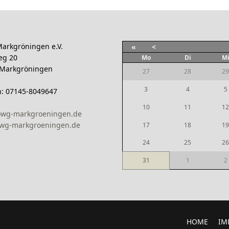
arkgröningen e.V.
«
<
eg 20
Mo
Di
M
 Markgröningen
27
28
29
3
4
5
n: 07145-8049647
10
11
12
owg-markgroeningen.de
wg-markgroeningen.de
17
18
19
24
25
26
31
1
2
HOME
IM