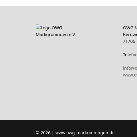
OWG M
Bergw
71706
Telefo
info@
www.o
© 2026 | www.owg-markroeningen.de