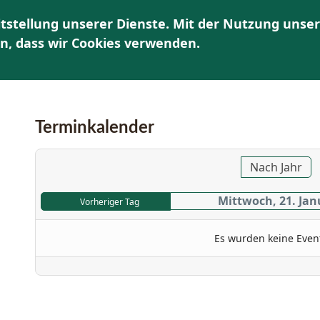
tstellung unserer Dienste. Mit der Nutzung unser
HOME
ÜBER UNS
AKTUELLES | TERMINE
K
en, dass wir Cookies verwenden.
Terminkalender
Nach Jahr
Mittwoch, 21. Jan
Vorheriger Tag
Es wurden keine Even