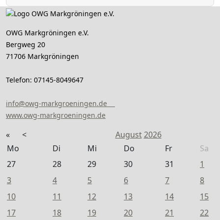
OWG Markgröningen e.V.
Bergweg 20
71706 Markgröningen
Telefon: 07145-8049647
info@owg-markgroeningen.de
www.owg-markgroeningen.de
«
<
August
2026
Mo
Di
Mi
Do
Fr
Sa
27
28
29
30
31
1
3
4
5
6
7
8
10
11
12
13
14
15
17
18
19
20
21
22