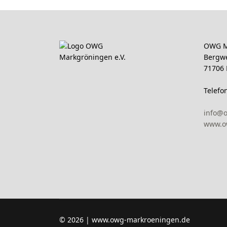
OWG M
Bergw
71706
Telefo
info@
www.o
© 2026 | www.owg-markroeningen.de