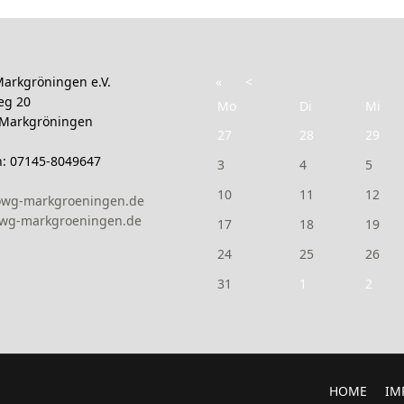
arkgröningen e.V.
«
<
eg 20
Mo
Di
Mi
 Markgröningen
27
28
29
n: 07145-8049647
3
4
5
10
11
12
owg-markgroeningen.de
wg-markgroeningen.de
17
18
19
24
25
26
31
1
2
HOME
IM