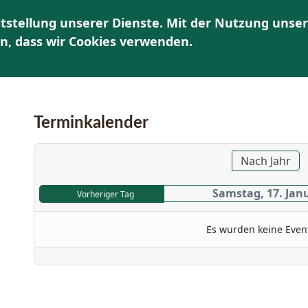
tstellung unserer Dienste. Mit der Nutzung unser
HOME
ÜBER UNS
AKTUELLES | TERMINE
K
en, dass wir Cookies verwenden.
Terminkalender
Nach Jahr
Samstag, 17. Jan
Vorheriger Tag
Es wurden keine Even