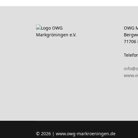
OWG M
Bergw
71706
Telefo
info@
www.o
© 2026 | www.owg-markroeningen.de