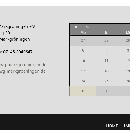
arkgröningen e.V.
«
<
eg 20
Mo
Di
M
 Markgröningen
27
28
29
3
4
5
n: 07145-8049647
10
11
12
owg-markgroeningen.de
wg-markgroeningen.de
17
18
19
24
25
26
31
1
2
HOME
IM