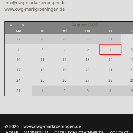
info@owg-markgroeningen.de
www.owg-markgroeningen.de
«
<
August
2026
Mo
Di
Mi
Do
Fr
S
27
28
29
30
31
1
3
4
5
6
7
10
11
12
13
14
1
17
18
19
20
21
2
24
25
26
27
28
2
31
1
2
3
4
5
© 2026 | www.owg-markroeningen.de
HOME
IMPRESSUM
DATENSCHUTZHINWEISE
KONTAKT