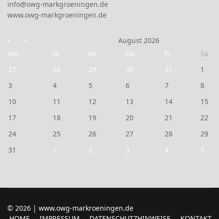
info@owg-markgroeningen.de
www.owg-markgroeningen.de
«
<
August
2026
Mo
Di
Mi
Do
Fr
Sa
27
28
29
30
31
1
3
4
5
6
7
8
10
11
12
13
14
15
17
18
19
20
21
22
24
25
26
27
28
29
31
1
2
3
4
5
© 2026 | www.owg-markroeningen.de
HOME
IMPRESSUM
DATENSCHUTZHINWEISE
KONTAKT