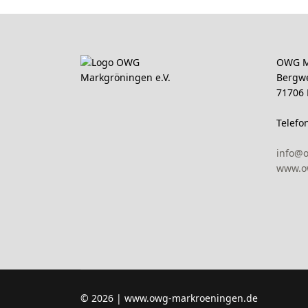
OWG M
Bergw
71706
Telefo
info@
www.o
© 2026 | www.owg-markroeningen.de