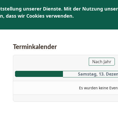
tstellung unserer Dienste. Mit der Nutzung unser
HOME
ÜBER UNS
AKTUELLES | TERMINE
K
en, dass wir Cookies verwenden.
Terminkalender
Nach Jahr
Samstag, 13. Deze
Es wurden keine Even