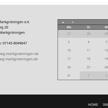
arkgröningen e.V.
«
<
eg 20
Mo
Di
M
 Markgröningen
27
28
29
3
4
5
n: 07145-8049647
10
11
12
owg-markgroeningen.de
wg-markgroeningen.de
17
18
19
24
25
26
31
1
2
HOME
IM