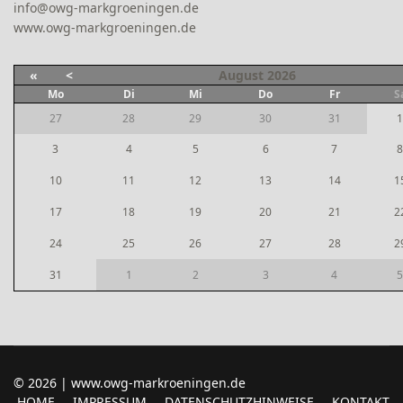
info@owg-markgroeningen.de
www.owg-markgroeningen.de
«
<
August
2026
Mo
Di
Mi
Do
Fr
S
27
28
29
30
31
1
3
4
5
6
7
8
10
11
12
13
14
1
17
18
19
20
21
2
24
25
26
27
28
2
31
1
2
3
4
5
© 2026 | www.owg-markroeningen.de
HOME
IMPRESSUM
DATENSCHUTZHINWEISE
KONTAKT