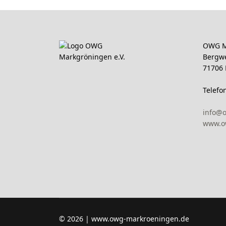
OWG M
Bergw
71706
Telefo
info@
www.o
© 2026 | www.owg-markroeningen.de