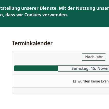
tstellung unserer Dienste. Mit der Nutzung unser
HOME
ÜBER UNS
AKTUELLES | TERMINE
K
en, dass wir Cookies verwenden.
Terminkalender
Nach Jahr
Samstag, 15. Nove
Es wurden keine Even