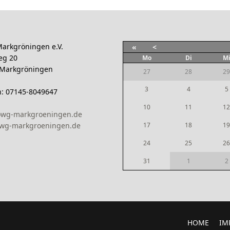
arkgröningen e.V.
«
<
eg 20
Mo
Di
M
 Markgröningen
27
28
29
3
4
5
n: 07145-8049647
10
11
12
owg-markgroeningen.de
wg-markgroeningen.de
17
18
19
24
25
26
31
1
2
HOME
IM