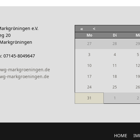
arkgröningen e.V.
«
<
eg 20
Mo
Di
M
 Markgröningen
27
28
29
3
4
5
n: 07145-8049647
10
11
12
owg-markgroeningen.de
wg-markgroeningen.de
17
18
19
24
25
26
31
1
2
HOME
IM