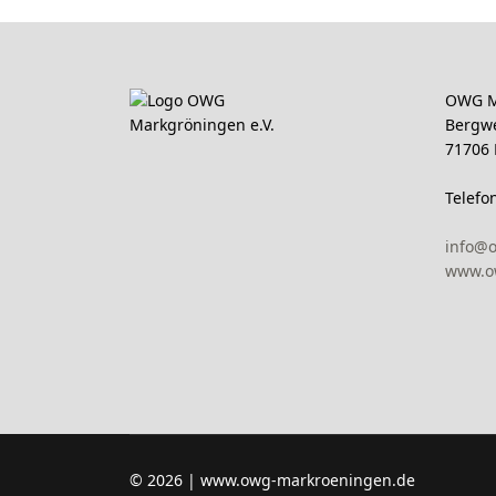
OWG M
Bergw
71706
Telefo
info@
www.o
© 2026 | www.owg-markroeningen.de