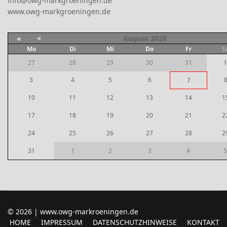
info@owg-markgroeningen.de
www.owg-markgroeningen.de
«
<
August
2026
Mo
Di
Mi
Do
Fr
S
27
28
29
30
31
1
3
4
5
6
7
10
11
12
13
14
1
17
18
19
20
21
2
24
25
26
27
28
2
31
1
2
3
4
5
© 2026 | www.owg-markroeningen.de
HOME
IMPRESSUM
DATENSCHUTZHINWEISE
KONTAKT