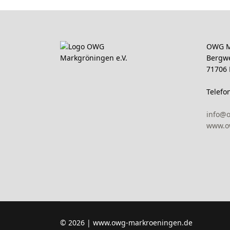
OWG M
Bergw
71706
Telefo
info@
www.o
© 2026 | www.owg-markroeningen.de