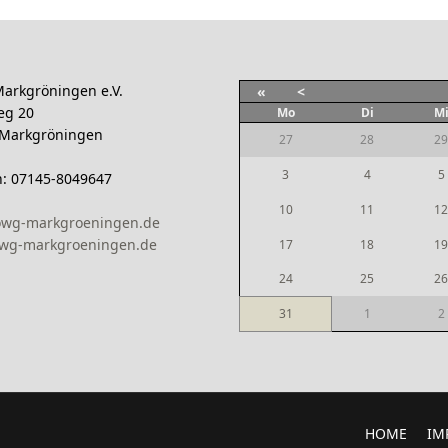
arkgröningen e.V.
«
<
eg 20
Mo
Di
M
 Markgröningen
27
28
29
3
4
5
n: 07145-8049647
10
11
12
owg-markgroeningen.de
wg-markgroeningen.de
17
18
19
24
25
26
31
1
2
HOME
IM