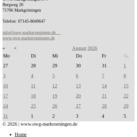
Bergweg 20
71706 Markgröningen
Telefon: 07145-8049647
info@owg-markgroeningen.de
www.owg-markgroeningen.de
«
<
August
2026
Mo
Di
Mi
Do
Fr
Sa
27
28
29
30
31
1
3
4
5
6
7
8
10
11
12
13
14
15
17
18
19
20
21
22
24
25
26
27
28
29
31
1
2
3
4
5
© 2026 | www.owg-markroeningen.de
Home