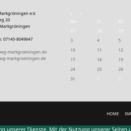
arkgröningen e.V.
«
<
eg 20
Mo
Di
Mi
 Markgröningen
27
28
29
n: 07145-8049647
3
4
5
10
11
12
owg-markgroeningen.de
wg-markgroeningen.de
17
18
19
24
25
26
31
1
2
HOME
IM
g unserer Dienste. Mit der Nutzung unserer Seiten u