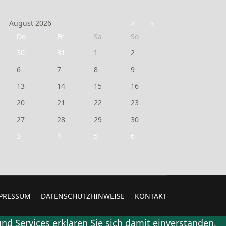
August
2026
>
»
Do
Fr
Sa
So
30
31
1
2
6
7
8
9
13
14
15
16
20
21
22
23
27
28
29
30
3
4
5
6
PRESSUM
DATENSCHUTZHINWEISE
KONTAKT
nd Services erklären Sie sich damit einverstanden,