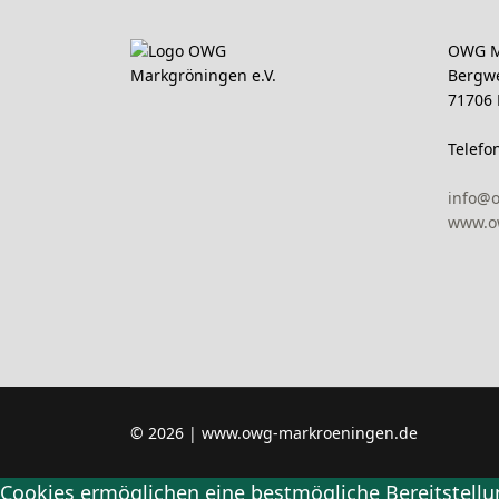
OWG M
Bergw
71706
Telefo
info@
www.o
© 2026 | www.owg-markroeningen.de
Cookies ermöglichen eine bestmögliche Bereitstellun